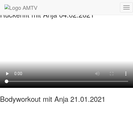
Tog
Rückenfit mit Anja 04.02.2021
nav
Bodyworkout mit Anja 21.01.2021